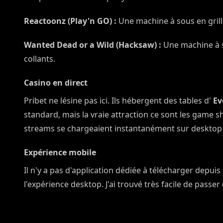
Reactoonz (Play'n GO) :
Une machine à sous en grill
Wanted Dead or a Wild (Hacksaw) :
Une machine à s
collants.
Casino en direct
Pribet ne lésine pas ici. Ils hébergent des tables d'
Ev
standard, mais la vraie attraction ce sont les game 
streams se chargeaient instantanément sur desktop 
Expérience mobile
Il n'y a pas d'application dédiée à télécharger depui
l'expérience desktop. J'ai trouvé très facile de pass