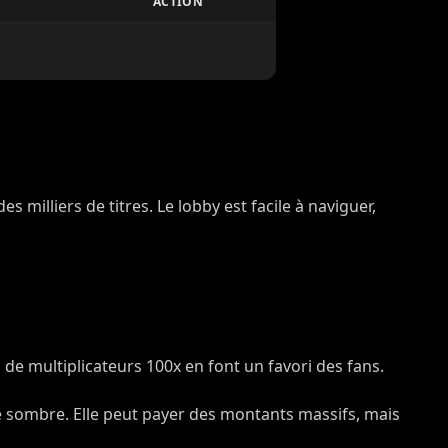
ACTION
 milliers de titres. Le lobby est facile à naviguer,
de multiplicateurs 100x en font un favori des fans.
 sombre. Elle peut payer des montants massifs, mais