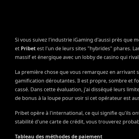
Si vous suivez l'industrie iGaming d'aussi près que 
et
Pribet
est l'un de leurs sites "hybrides" phares. L
massif et énergique avec un lobby de casino qui rival
La première chose que vous remarquez en arrivant su
gamification déroutantes. Il est propre, sombre et fonct
cassé. Dans cette évaluation, j'ai disséqué leurs limi
de bonus à la loupe pour voir si cet opérateur est aus
Pribet opère à l'international, ce qui signifie qu'il
stabilité d'une carte de crédit, vous trouverez pro
Tableau des méthodes de paiement