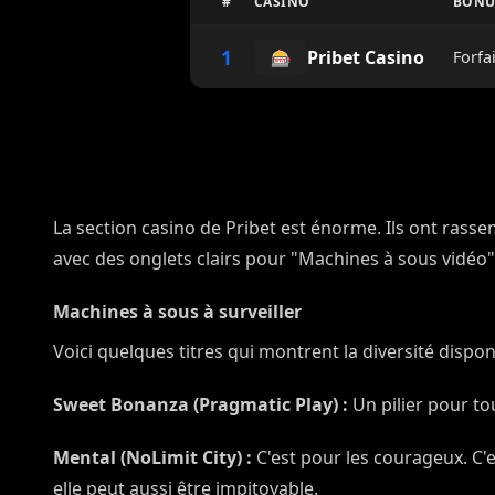
#
CASINO
BONU
1
Pribet Casino
🎰
Forfa
La section casino de Pribet est énorme. Ils ont rassem
avec des onglets clairs pour "Machines à sous vidéo"
Machines à sous à surveiller
Voici quelques titres qui montrent la diversité dispon
Sweet Bonanza (Pragmatic Play) :
Un pilier pour to
Mental (NoLimit City) :
C'est pour les courageux. C'
elle peut aussi être impitoyable.