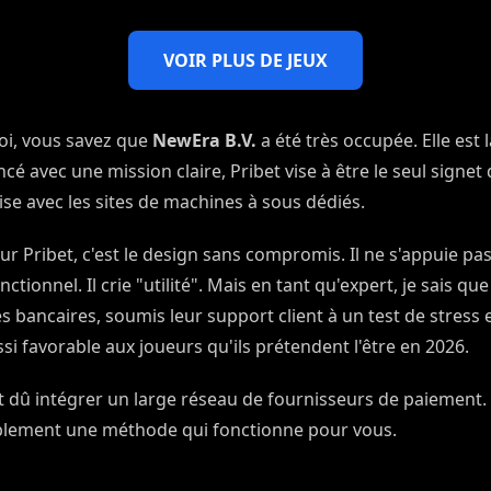
VOIR PLUS DE JEUX
moi, vous savez que
NewEra B.V.
a été très occupée. Elle est
ancé avec une mission claire, Pribet vise à être le seul sign
ise avec les sites de machines à sous dédiés.
r Pribet, c'est le design sans compromis. Il ne s'appuie p
ionnel. Il crie "utilité". Mais en tant qu'expert, je sais que l
tes bancaires, soumis leur support client à un test de stres
si favorable aux joueurs qu'ils prétendent l'être en 2026.
s ont dû intégrer un large réseau de fournisseurs de paiement
bablement une méthode qui fonctionne pour vous.