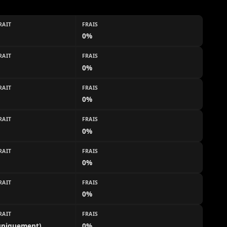
RAIT
FRAIS
0%
RAIT
FRAIS
0%
RAIT
FRAIS
0%
RAIT
FRAIS
0%
RAIT
FRAIS
0%
RAIT
FRAIS
0%
RAIT
FRAIS
uniquement)
0%