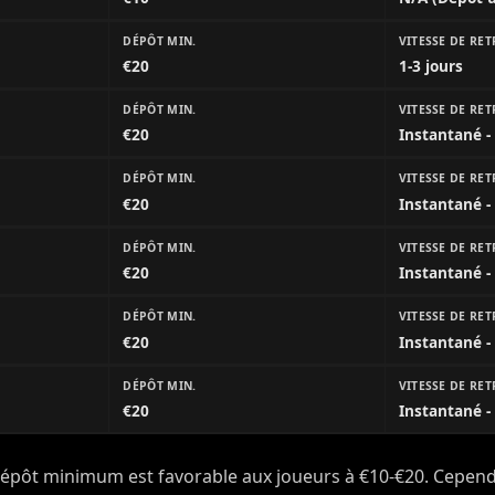
DÉPÔT MIN.
VITESSE DE RET
€20
1-3 jours
DÉPÔT MIN.
VITESSE DE RET
€20
Instantané -
DÉPÔT MIN.
VITESSE DE RET
€20
Instantané -
DÉPÔT MIN.
VITESSE DE RET
€20
Instantané -
DÉPÔT MIN.
VITESSE DE RET
€20
Instantané -
DÉPÔT MIN.
VITESSE DE RET
€20
Instantané -
Le dépôt minimum est favorable aux joueurs à €10-€20. Cependa