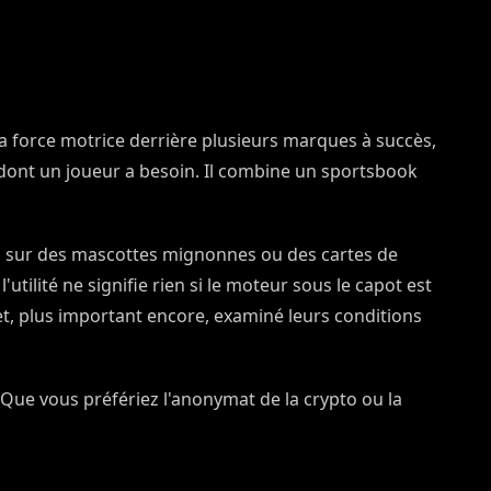
 la force motrice derrière plusieurs marques à succès,
et dont un joueur a besoin. Il combine un sportsbook
as sur des mascottes mignonnes ou des cartes de
'utilité ne signifie rien si le moteur sous le capot est
s et, plus important encore, examiné leurs conditions
. Que vous préfériez l'anonymat de la crypto ou la