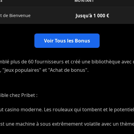
S
MONTANT
Jusqu'à 1 000 €
it de Bienvenue
Voir Tous les Bonus
blé plus de 60 fournisseurs et créé une bibliothèque avec des
, "Jeux populaires" et "Achat de bonus".
ible chez Pribet :
ut casino moderne. Les rouleaux qui tombent et le potentiel 
est une machine à sous extrêmement volatile avec un thème