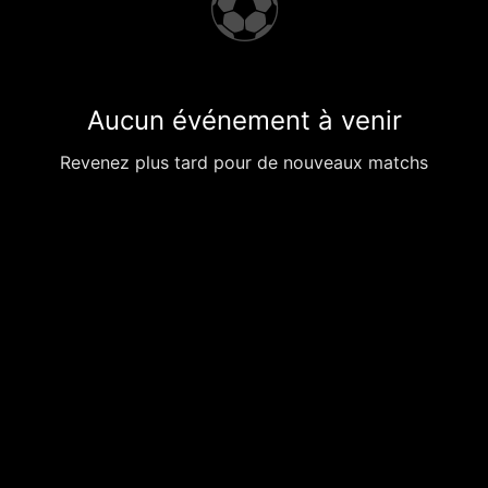
⚽
Aucun événement à venir
Revenez plus tard pour de nouveaux matchs