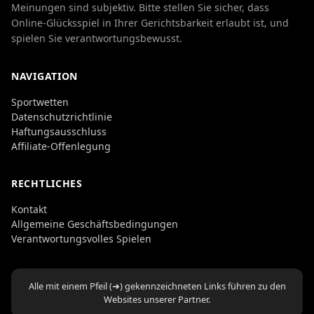
Meinungen sind subjektiv. Bitte stellen Sie sicher, dass
Online-Glücksspiel in Ihrer Gerichtsbarkeit erlaubt ist, und
spielen Sie verantwortungsbewusst.
NAVIGATION
Sportwetten
Datenschutzrichtlinie
Haftungsausschluss
Affiliate-Offenlegung
RECHTLICHES
Kontakt
Allgemeine Geschäftsbedingungen
Verantwortungsvolles Spielen
Alle mit einem Pfeil (➜) gekennzeichneten Links führen zu den
Websites unserer Partner.