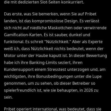
die mit dedizierten Slot-Seiten konkurriert.
Das erste, was Sie bemerken, wenn Sie auf Pribet
landen, ist das kompromisslose Design. Es verlässt
sich nicht auf niedliche Maskottchen oder verwirrende
Gamification-Karten. Es ist sauber, dunkel und
funktional. Es schreit "Nützlichkeit." Aber als Experte
weiß ich, dass Nützlichkeit nichts bedeutet, wenn der
Motor unter der Haube kaputt ist. In dieser Bewertung
habe ich ihre Banking-Limits seziert, ihren
Kundensupport einem Stresstest unterzogen und, am
wichtigsten, ihre Bonusbedingungen unter die Lupe
genommen, um zu sehen, ob dieser Betreiber so
spielerfreundlich ist, wie sie behaupten, in 2026 zu
sein.
Pribet operiert international, was bedeutet, dass sie