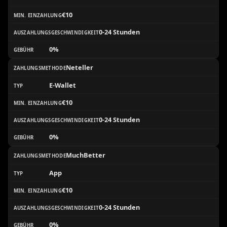
€10
MIN. EINZAHLUNG
0-24 Stunden
AUSZAHLUNGSGESCHWINDIGKEIT
0%
GEBÜHR
Neteller
ZAHLUNGSMETHODE
E-Wallet
TYP
€10
MIN. EINZAHLUNG
0-24 Stunden
AUSZAHLUNGSGESCHWINDIGKEIT
0%
GEBÜHR
MuchBetter
ZAHLUNGSMETHODE
App
TYP
€10
MIN. EINZAHLUNG
0-24 Stunden
AUSZAHLUNGSGESCHWINDIGKEIT
0%
GEBÜHR