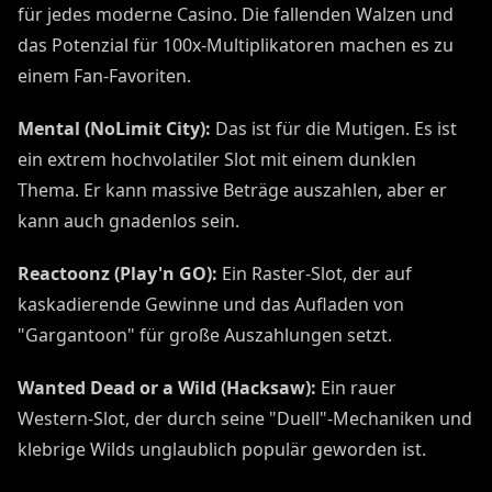
für jedes moderne Casino. Die fallenden Walzen und
das Potenzial für 100x-Multiplikatoren machen es zu
einem Fan-Favoriten.
Mental (NoLimit City):
Das ist für die Mutigen. Es ist
ein extrem hochvolatiler Slot mit einem dunklen
Thema. Er kann massive Beträge auszahlen, aber er
kann auch gnadenlos sein.
Reactoonz (Play'n GO):
Ein Raster-Slot, der auf
kaskadierende Gewinne und das Aufladen von
"Gargantoon" für große Auszahlungen setzt.
Wanted Dead or a Wild (Hacksaw):
Ein rauer
Western-Slot, der durch seine "Duell"-Mechaniken und
klebrige Wilds unglaublich populär geworden ist.