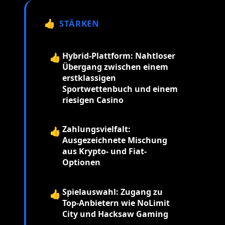
👍
STÄRKEN
Hybrid-Plattform: Nahtloser
👍
Übergang zwischen einem
erstklassigen
Sportwettenbuch und einem
riesigen Casino
Zahlungsvielfalt:
👍
Ausgezeichnete Mischung
aus Krypto- und Fiat-
Optionen
Spielauswahl: Zugang zu
👍
Top-Anbietern wie NoLimit
City und Hacksaw Gaming