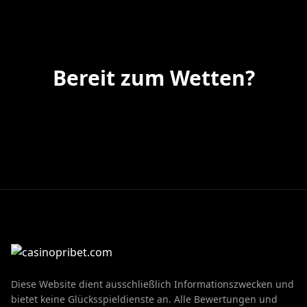
Bereit zum Wetten?
Diese Website dient ausschließlich Informationszwecken und
bietet keine Glücksspieldienste an. Alle Bewertungen und