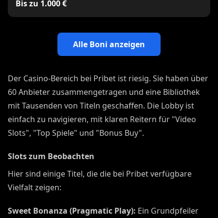
Bis zu 1.000 €
Alle Boni anzeigen
Der Casino-Bereich bei Pribet ist riesig. Sie haben über
60 Anbieter zusammengetragen und eine Bibliothek
mit Tausenden von Titeln geschaffen. Die Lobby ist
einfach zu navigieren, mit klaren Reitern für "Video
Slots", "Top Spiele" und "Bonus Buy".
Slots zum Beobachten
Hier sind einige Titel, die die bei Pribet verfügbare
Vielfalt zeigen:
Sweet Bonanza (Pragmatic Play):
Ein Grundpfeiler