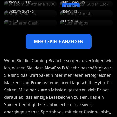
PRAGMATIC PLAY
MICROGAMING
MIGHTY MASKS
CANDY MONSTA
EXKLUSIV
HACKSAW GAMING
BGAMING
GLADIATOR CLASH
LUCHAMIGOS
NETENT
PLAY'N GO
MEHR SPIELE ANZEIGEN
Wenn Sie die iGaming-Branche so genau verfolgen wie
ich, wissen Sie, dass
NewEra B.V.
sehr beschäftigt war.
Sie sind das Kraftpaket hinter mehreren erfolgreichen
Marken, und
Pribet
ist eine ihrer Flaggschiff-"Hybrid"-
Seiten. Mit einer klaren Mission gestartet, zielt Pribet
darauf ab, das einzige Lesezeichen zu sein, das ein
Spieler benötigt. Es kombiniert ein massives,
energiegeladenes Sportsbook mit einer Casino-Lobby,