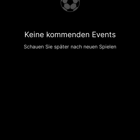
⚽
Keine kommenden Events
Schauen Sie später nach neuen Spielen