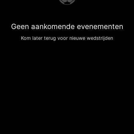
Geen aankomende evenementen
Kom later terug voor nieuwe wedstrijden